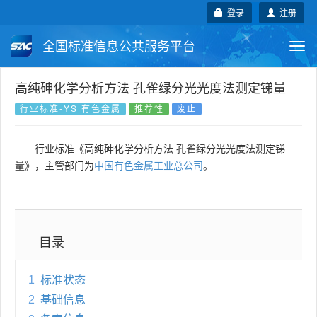
登录
注册
全国标准信息公共服务平台
Togg
navi
国家标准
行业标准
地方标准
高纯砷化学分析方法 孔雀绿分光光度法测定锑量
行业标准-YS 有色金属
推荐性
废止
团体标准
企业标准
国际标准
行业标准《高纯砷化学分析方法 孔雀绿分光光度法测定锑
国外标准
技术委员会
量》，主管部门为
中国有色金属工业总公司
。
目录
1
标准状态
2
基础信息