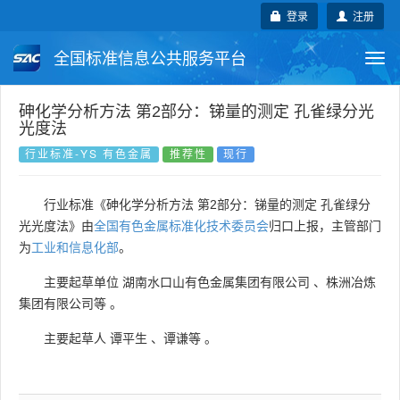
登录
注册
全国标准信息公共服务平台
Togg
navi
国家标准
行业标准
地方标准
砷化学分析方法 第2部分：锑量的测定 孔雀绿分光
光度法
团体标准
企业标准
国际标准
行业标准-YS 有色金属
推荐性
现行
国外标准
技术委员会
行业标准《砷化学分析方法 第2部分：锑量的测定 孔雀绿分
光光度法》由
全国有色金属标准化技术委员会
归口上报，主管部门
为
工业和信息化部
。
主要起草单位
湖南水口山有色金属集团有限公司
、
株洲冶炼
集团有限公司等
。
主要起草人
谭平生
、
谭谦等
。