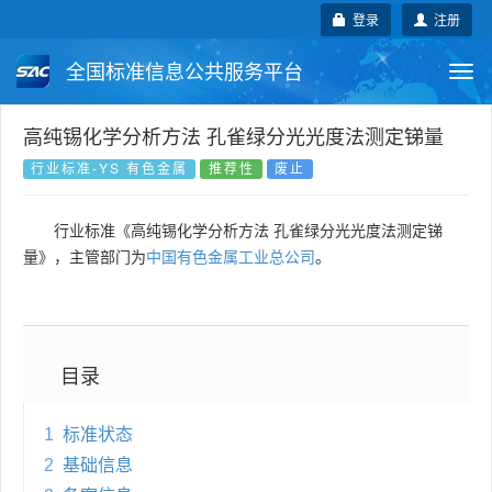
登录
注册
全国标准信息公共服务平台
Togg
navi
国家标准
行业标准
地方标准
高纯锡化学分析方法 孔雀绿分光光度法测定锑量
行业标准-YS 有色金属
推荐性
废止
团体标准
企业标准
国际标准
行业标准《高纯锡化学分析方法 孔雀绿分光光度法测定锑
国外标准
技术委员会
量》，主管部门为
中国有色金属工业总公司
。
目录
1
标准状态
2
基础信息