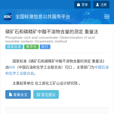
登录
注册
全国标准信息公共服务平台
Togg
navi
国家标准
行业标准
地方标准
磷矿石和磷精矿中酸不溶物含量的测定 重量法
Phosphate rock and concentrate--Determination of acid
insoluble content--Gravimetric method
团体标准
企业标准
国际标准
国家标准
推荐性
现行
国外标准
技术委员会
国家标准《磷矿石和磷精矿中酸不溶物含量的测定 重量法》
由
606
（中国石油和化学工业联合会）归口 ，主管部门为
中国石油
和化学工业联合会
。
主要起草单位
化工部化工矿山设计研究院
。
查看全文
意见建议