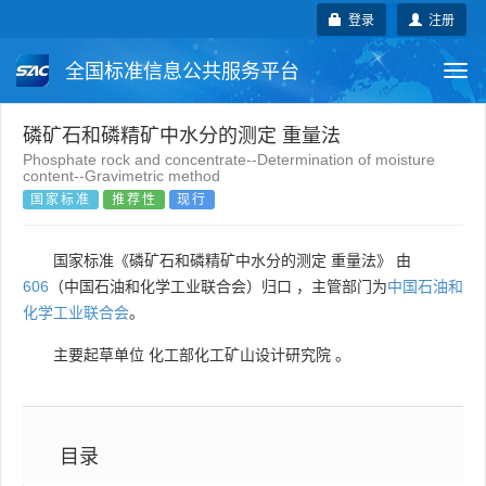
登录
注册
全国标准信息公共服务平台
Togg
navi
国家标准
行业标准
地方标准
磷矿石和磷精矿中水分的测定 重量法
Phosphate rock and concentrate--Determination of moisture
content--Gravimetric method
团体标准
企业标准
国际标准
国家标准
推荐性
现行
国外标准
技术委员会
国家标准《磷矿石和磷精矿中水分的测定 重量法》 由
606
（中国石油和化学工业联合会）归口 ，主管部门为
中国石油和
化学工业联合会
。
主要起草单位
化工部化工矿山设计研究院
。
目录