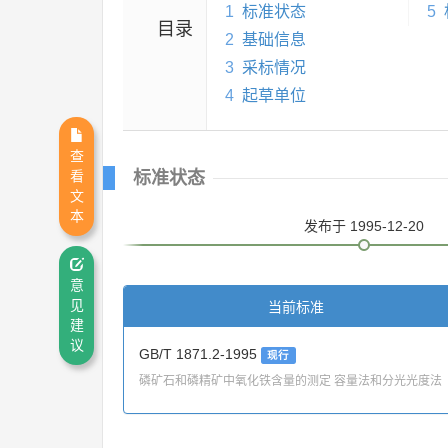
1
标准状态
5
目录
2
基础信息
3
采标情况
4
起草单位
查
标准状态
看
文
本
发布
于 1995-12-20
意
当前标准
见
建
议
GB/T 1871.2-1995
现行
磷矿石和磷精矿中氧化铁含量的测定 容量法和分光光度法