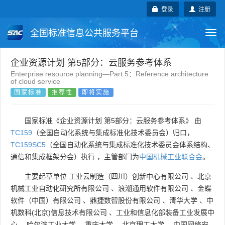
登录
注册
全国标准信息公共服务平台
Togg
navi
国家标准
行业标准
地方标准
企业资源计划 第5部分：云服务参考体系
Enterprise resource planning—Part 5：Reference architecture
of cloud service
团体标准
企业标准
国际标准
国家标准
推荐性
即将实施
国外标准
技术委员会
国家标准《企业资源计划 第5部分：云服务参考体系》 由
TC159
（全国自动化系统与集成标准化技术委员会）归口，
TC159SC5
（全国自动化系统与集成标准化技术委员会体系结构、
通信和集成框架分会）执行 ，主管部门为
中国机械工业联合会
。
主要起草单位
工业云制造（四川）创新中心有限公司
、
北京
机械工业自动化研究所有限公司
、
浪潮通用软件有限公司
、
金蝶
软件（中国）有限公司
、
鼎捷数智股份有限公司
、
清华大学
、
中
机数科(北京)信息技术有限公司
、
工业和信息化部装备工业发展中
心
、
哈尔滨工业大学
、
重庆大学
、
北京理工大学
、
中国网络安