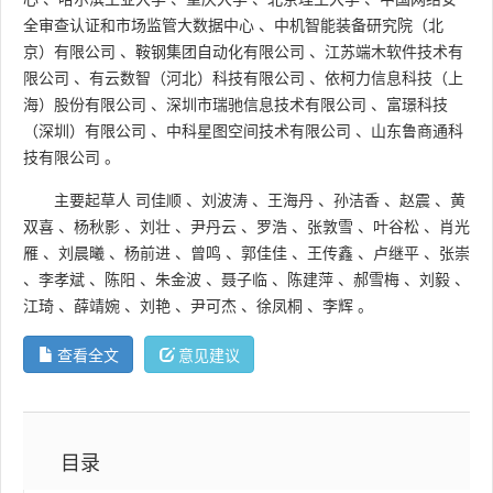
全审查认证和市场监管大数据中心
、
中机智能装备研究院（北
京）有限公司
、
鞍钢集团自动化有限公司
、
江苏端木软件技术有
限公司
、
有云数智（河北）科技有限公司
、
依柯力信息科技（上
海）股份有限公司
、
深圳市瑞驰信息技术有限公司
、
富璟科技
（深圳）有限公司
、
中科星图空间技术有限公司
、
山东鲁商通科
技有限公司
。
主要起草人
司佳顺
、
刘波涛
、
王海丹
、
孙洁香
、
赵震
、
黄
双喜
、
杨秋影
、
刘壮
、
尹丹云
、
罗浩
、
张敦雪
、
叶谷松
、
肖光
雁
、
刘晨曦
、
杨前进
、
曾鸣
、
郭佳佳
、
王传鑫
、
卢继平
、
张崇
、
李孝斌
、
陈阳
、
朱金波
、
聂子临
、
陈建萍
、
郝雪梅
、
刘毅
、
江琦
、
薛靖婉
、
刘艳
、
尹可杰
、
徐凤桐
、
李辉
。
查看全文
意见建议
目录