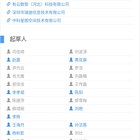
有云数智（河北）科技有限公司
深圳市瑞驰信息技术有限公司
中科星图空间技术有限公司
起草人
司佳顺
刘波涛
赵震
黄双喜
尹丹云
罗浩
肖光雁
刘晨曦
郭佳佳
王传鑫
李孝斌
陈阳
陈建萍
郝雪梅
薛靖婉
刘艳
李辉
王海丹
孙洁香
杨秋影
刘壮