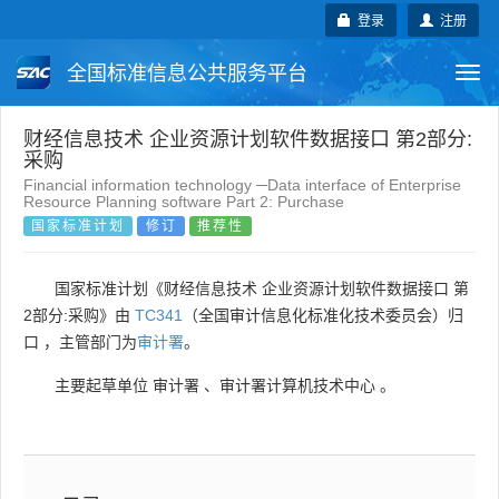
登录
注册
全国标准信息公共服务平台
Togg
navi
国家标准
行业标准
地方标准
财经信息技术 企业资源计划软件数据接口 第2部分:
采购
Financial information technology ─Data interface of Enterprise
团体标准
企业标准
国际标准
Resource Planning software Part 2: Purchase
国家标准计划
修订
推荐性
国外标准
技术委员会
国家标准计划《财经信息技术 企业资源计划软件数据接口 第
2部分:采购》由
TC341
（全国审计信息化标准化技术委员会）归
口 ，主管部门为
审计署
。
主要起草单位
审计署
、
审计署计算机技术中心
。