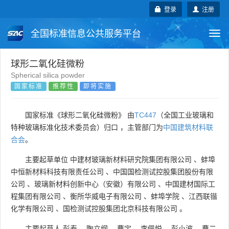
登录
注册
全国标准信息公共服务平台
Togg
navi
国家标准
行业标准
地方标准
球形二氧化硅微粉
Spherical silica powder
国家标准
推荐性
即将实施
团体标准
企业标准
国际标准
国外标准
技术委员会
国家标准《球形二氧化硅微粉》 由
TC447
（全国工业玻璃和
特种玻璃标准化技术委员会）归口 ，主管部门为
中国建筑材料联
合会
。
主要起草单位
中建材玻璃新材料研究院集团有限公司
、
蚌埠
中恒新材料科技有限责任公司
、
中国国检测试控股集团股份有限
公司
、
玻璃新材料创新中心（安徽）有限公司
、
中国建材国际工
程集团有限公司
、
衡所华威电子有限公司
、
蚌埠学院
、
江西联锴
化学有限公司
、
国检测试控股集团北京科技有限公司
。
主要起草人
彭寿
、
陶立纲
、
曹宇
、
李佩悦
、
彭小波
、
曹二