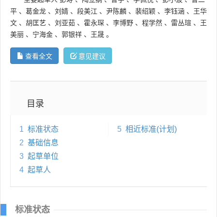
平
、
葛金龙
、
刘婧
、
段美江
、
尹陈麟
、
裴绍颖
、
李钰涵
、
王华
文
、
胡匡艺
、
刘亚茹
、
霍永琛
、
李博野
、
程学然
、
雷丛瑄
、
王
美丽
、
宁海金
、
郭银祥
、
王晟
。
查看全文
意见建议
目录
1
标准状态
5
相近标准(计划)
2
基础信息
3
起草单位
4
起草人
标准状态