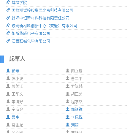
蚌埠学院
国检测试控股集团北京科技有限公司
蚌埠中恒新材料科技有限责任公司
玻璃新材料创新中心（安徽）有限公司
衡所华威电子有限公司
江西联锴化学有限公司
起草人
彭寿
陶立纲
彭小波
曹二平
段美江
尹陈麟
王华文
胡匡艺
李博野
程学然
宁海金
郭银祥
曹宇
李佩悦
葛金龙
刘婧
裴绍颖
李钰涵