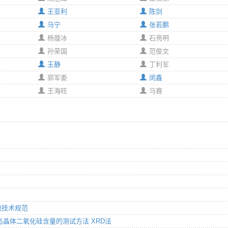
王亚利
陈剑
马宁
张若鹏
杨璇冰
石亮明
孙荣国
范俊文
王静
丁利军
郭军委
闵鑫
王海旺
马赛
设施技术规范
中α态晶体二氧化硅含量的测试方法 XRD法