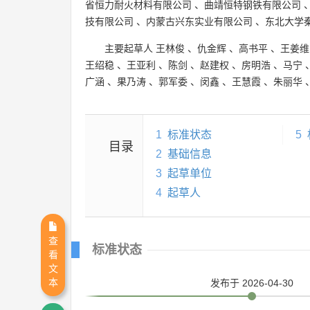
省恒力耐火材料有限公司
、
曲靖恒特钢铁有限公司
技有限公司
、
内蒙古兴东实业有限公司
、
东北大学
主要起草人
王林俊
、
仇金辉
、
高书平
、
王姜维
王绍稳
、
王亚利
、
陈剑
、
赵建权
、
房明浩
、
马宁
广涵
、
果乃涛
、
郭军委
、
闵鑫
、
王慧霞
、
朱丽华
1
标准状态
5
目录
2
基础信息
3
起草单位
4
起草人
查
标准状态
看
文
本
发布
于 2026-04-30