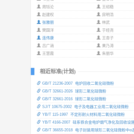
周钰沦
王绍稳
赵建权
房明浩
张雅丽
林武
樊国洋
于经尧
连伟康
王杏子
吕广涵
果乃涛
王慧霞
朱丽华
相近标准(计划)
GB/T 21236-2007 电炉回收二氧化硅微粉
GB/T 32661-2026 球形二氧化硅微粉
GB/T 32661-2016 球形二氧化硅微粉
SJ/T 10675-2002 电子及电器工业用二氧化硅微粉
YB/T 115-1997 不定形耐火材料用二氧化硅微粉
YB/T 4166-2007 硅系铁合金电炉烟气净化及回收
GB/T 36655-2018 电子封装用球形二氧化硅微粉