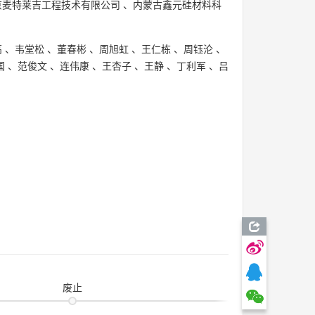
京麦特莱吉工程技术有限公司
、
内蒙古鑫元硅材料科
高
、
韦堂松
、
董春彬
、
周旭虹
、
王仁栋
、
周钰沦
、
国
、
范俊文
、
连伟康
、
王杏子
、
王静
、
丁利军
、
吕
废止