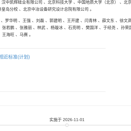
、
汉中凯辉硅业有限公司
、
北京科技大学
、
中国地质大学（北京）
、
北
秦皇岛分校
、
北京中冶设备研究设计总院有限公司
。
、
罗华明
、
王强
、
刘磊
、
郭建明
、
王开建
、
闫青林
、
薛文东
、
徐文
、
张若鹏
、
张雅丽
、
林武
、
杨璇冰
、
石亮明
、
樊国洋
、
于经尧
、
孙荣
、
王海旺
、
马赛
。
相近标准(计划)
实施
于 2026-11-01