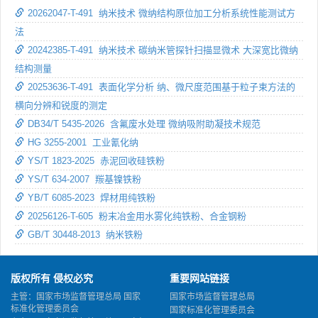
20262047-T-491 纳米技术 微纳结构原位加工分析系统性能测试方
法
20242385-T-491 纳米技术 碳纳米管探针扫描显微术 大深宽比微纳
结构测量
20253636-T-491 表面化学分析 纳、微尺度范围基于粒子束方法的
横向分辨和锐度的测定
DB34/T 5435-2026 含氟废水处理 微纳吸附助凝技术规范
HG 3255-2001 工业氰化纳
YS/T 1823-2025 赤泥回收硅铁粉
YS/T 634-2007 羰基镍铁粉
YB/T 6085-2023 焊材用纯铁粉
20256126-T-605 粉末冶金用水雾化纯铁粉、合金钢粉
GB/T 30448-2013 纳米铁粉
版权所有 侵权必究
重要网站链接
主管：国家市场监督管理总局 国家
国家市场监督管理总局
标准化管理委员会
国家标准化管理委员会