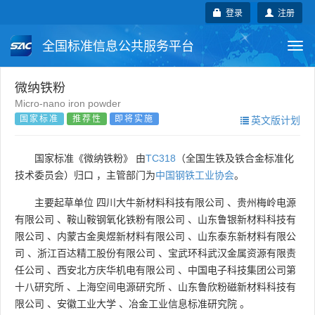
登录
注册
全国标准信息公共服务平台
Togg
navi
国家标准
行业标准
地方标准
微纳铁粉
Micro-nano iron powder
国家标准
推荐性
即将实施
英文版计划
团体标准
企业标准
国际标准
国外标准
技术委员会
国家标准《微纳铁粉》 由
TC318
（全国生铁及铁合金标准化
技术委员会）归口 ，主管部门为
中国钢铁工业协会
。
主要起草单位
四川大牛新材料科技有限公司
、
贵州梅岭电源
有限公司
、
鞍山鞍钢氧化铁粉有限公司
、
山东鲁银新材料科技有
限公司
、
内蒙古金奥煜新材料有限公司
、
山东泰东新材料有限公
司
、
浙江百达精工股份有限公司
、
宝武环科武汉金属资源有限责
任公司
、
西安北方庆华机电有限公司
、
中国电子科技集团公司第
十八研究所
、
上海空间电源研究所
、
山东鲁欣粉磁新材料科技有
限公司
、
安徽工业大学
、
冶金工业信息标准研究院
。