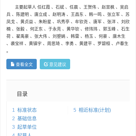
主要起草人
任红霞
、
石斌
、
任晨
、
王贺伟
、
赵昱枫
、
吴启
兵
、
陈建明
、
唐立成
、
赵明涛
、
王昌东
、
韩一鸣
、
张立军
、
苏
凤戈
、
黄贞益
、
朱盼星
、
巩秀亭
、
牟钦尧
、
唐军
、
张洋
、
刘欣
楠
、
张毅
、
何正东
、
于永亮
、
黄华钦
、
修玮玮
、
郭玉峰
、
石生
荷
、
翟禹豪
、
张大伟
、
刘曌娲
、
韩雷
、
杨玉
、
何豪
、
唐木生
、
袭宝祥
、
黄镇宇
、
周思琦
、
李勇
、
黄建平
、
罗碧桓
、
卢春生
。
查看全文
意见建议
目录
1
标准状态
5
相近标准(计划)
2
基础信息
3
起草单位
4
起草人