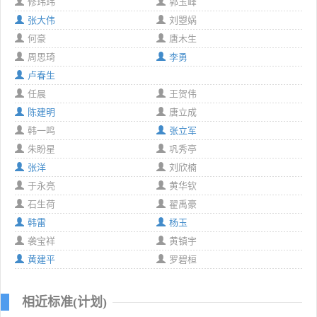
修玮玮
郭玉峰
张大伟
刘曌娲
何豪
唐木生
周思琦
李勇
卢春生
任晨
王贺伟
陈建明
唐立成
韩一鸣
张立军
朱盼星
巩秀亭
张洋
刘欣楠
于永亮
黄华钦
石生荷
翟禹豪
韩雷
杨玉
袭宝祥
黄镇宇
黄建平
罗碧桓
相近标准(计划)