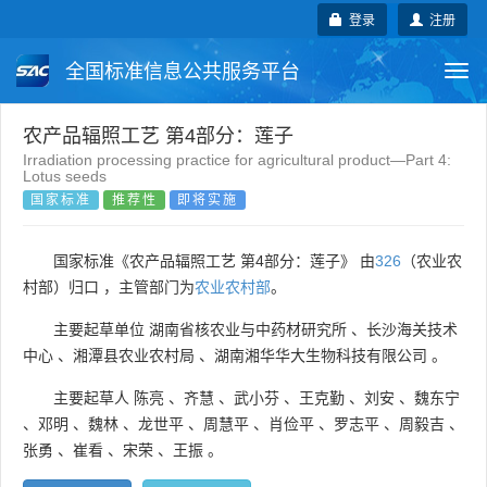
登录
注册
全国标准信息公共服务平台
Togg
navi
国家标准
行业标准
地方标准
农产品辐照工艺 第4部分：莲子
Irradiation processing practice for agricultural product—Part 4:
Lotus seeds
团体标准
企业标准
国际标准
国家标准
推荐性
即将实施
国外标准
技术委员会
国家标准《农产品辐照工艺 第4部分：莲子》 由
326
（农业农
村部）归口 ，主管部门为
农业农村部
。
主要起草单位
湖南省核农业与中药材研究所
、
长沙海关技术
中心
、
湘潭县农业农村局
、
湖南湘华华大生物科技有限公司
。
主要起草人
陈亮
、
齐慧
、
武小芬
、
王克勤
、
刘安
、
魏东宁
、
邓明
、
魏林
、
龙世平
、
周慧平
、
肖俭平
、
罗志平
、
周毅吉
、
张勇
、
崔看
、
宋荣
、
王振
。