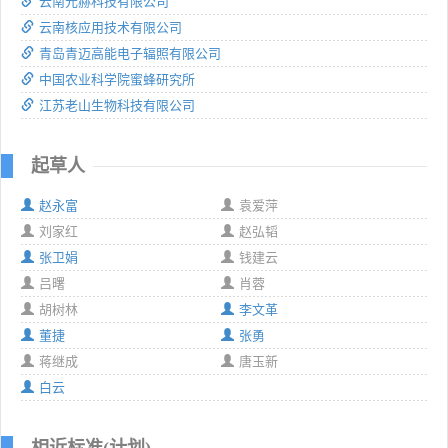
云南元赫科技有限公司
云南核应用技术有限公司
青岛青迈高能电子辐照有限公司
中国农业科学院蜜蜂研究所
江苏老山生物科技有限公司
起草人
赵永富
袁爱萍
刘家红
赵弘韬
张卫娟
钱建云
吕曙
肖蓉
胡树林
李文革
董捷
张勇
蒋继成
唐玉新
白云
相近标准(计划)