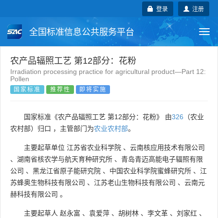
登录
注册
全国标准信息公共服务平台
Togg
navi
国家标准
行业标准
地方标准
农产品辐照工艺 第12部分：花粉
Irradiation processing practice for agricultural product—Part 12:
Pollen
团体标准
企业标准
国际标准
国家标准
推荐性
即将实施
国外标准
技术委员会
国家标准《农产品辐照工艺 第12部分：花粉》 由
326
（农业
农村部）归口 ，主管部门为
农业农村部
。
主要起草单位
江苏省农业科学院
、
云南核应用技术有限公司
、
湖南省核农学与航天育种研究所
、
青岛青迈高能电子辐照有限
公司
、
黑龙江省原子能研究院
、
中国农业科学院蜜蜂研究所
、
江
苏蜂奥生物科技有限公司
、
江苏老山生物科技有限公司
、
云南元
赫科技有限公司
。
主要起草人
赵永富
、
袁爱萍
、
胡树林
、
李文革
、
刘家红
、