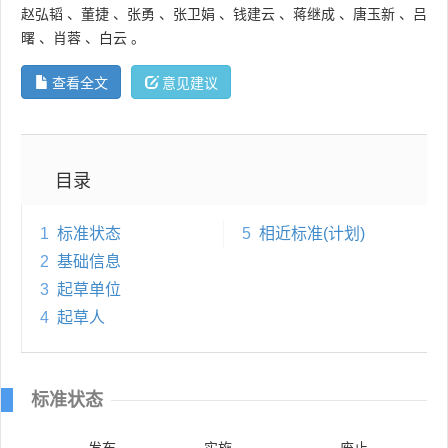
赵弘韬
、
董捷
、
张勇
、
张卫娟
、
钱建云
、
蒋继成
、
唐玉新
、
吕
曙
、
肖蓉
、
白云
。
查看全文
意见建议
目录
1
标准状态
5
相近标准(计划)
2
基础信息
3
起草单位
4
起草人
标准状态
发布
实施
废止