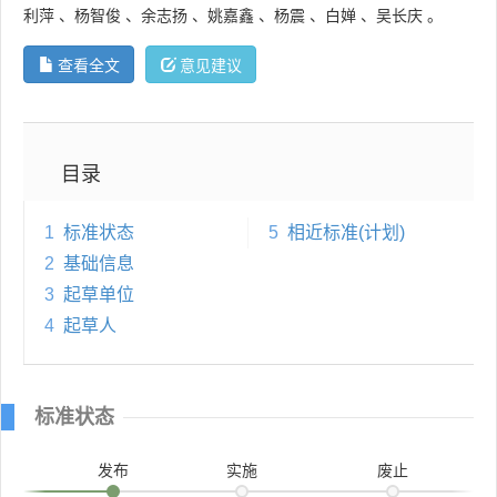
利萍
、
杨智俊
、
余志扬
、
姚嘉鑫
、
杨震
、
白婵
、
吴长庆
。
查看全文
意见建议
目录
1
标准状态
5
相近标准(计划)
2
基础信息
3
起草单位
4
起草人
标准状态
发布
实施
废止