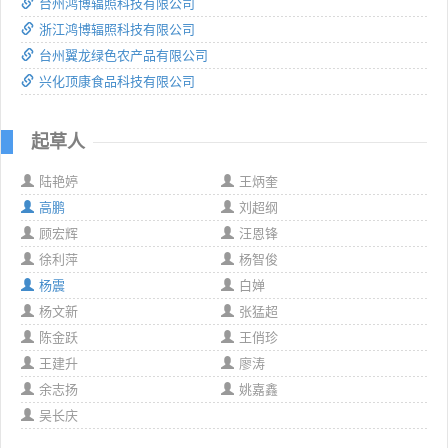
台州鸿博辐照科技有限公司
浙江鸿博辐照科技有限公司
台州翼龙绿色农产品有限公司
兴化顶康食品科技有限公司
起草人
陆艳婷
王炳奎
高鹏
刘超纲
顾宏辉
汪恩锋
徐利萍
杨智俊
杨震
白婵
杨文新
张猛超
陈金跃
王俏珍
王建升
廖涛
余志扬
姚嘉鑫
吴长庆