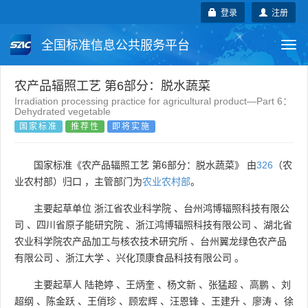
登录
注册
全国标准信息公共服务平台
Togg
navi
国家标准
行业标准
地方标准
农产品辐照工艺 第6部分：脱水蔬菜
Irradiation processing practice for agricultural product—Part 6：
Dehydrated vegetable
团体标准
企业标准
国际标准
国家标准
推荐性
即将实施
国外标准
技术委员会
国家标准《农产品辐照工艺 第6部分：脱水蔬菜》 由
326
（农
业农村部）归口 ，主管部门为
农业农村部
。
主要起草单位
浙江省农业科学院
、
台州鸿博辐照科技有限公
司
、
四川省原子能研究院
、
浙江鸿博辐照科技有限公司
、
湖北省
农业科学院农产品加工与核农技术研究所
、
台州翼龙绿色农产品
有限公司
、
浙江大学
、
兴化顶康食品科技有限公司
。
主要起草人
陆艳婷
、
王炳奎
、
杨文新
、
张猛超
、
高鹏
、
刘
超纲
、
陈金跃
、
王俏珍
、
顾宏辉
、
汪恩锋
、
王建升
、
廖涛
、
徐