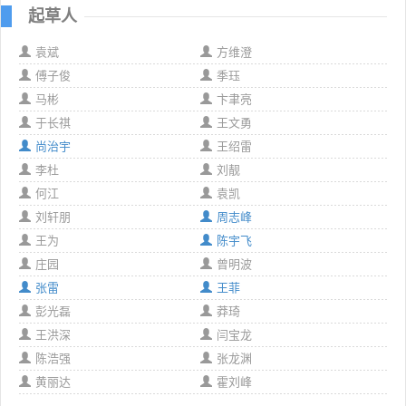
起草人
袁斌
方维澄
傅子俊
季珏
马彬
卞聿亮
于长祺
王文勇
尚治宇
王绍雷
李杜
刘靓
何江
袁凯
刘轩朋
周志峰
王为
陈宇飞
庄园
曾明波
张雷
王菲
彭光磊
莽琦
王洪深
闫宝龙
陈浩强
张龙渊
黄丽达
霍刘峰