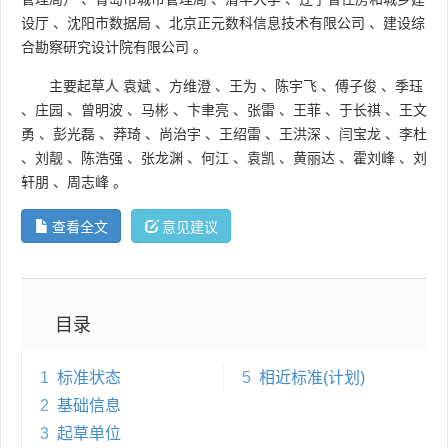
设厅
、
沈阳市数据局
、
北京正元数科信息技术有限公司
、
建设综
合勘察研究设计院有限公司
。
主要起草人
袁斌
、
方维澄
、
王为
、
陈宇飞
、
傅子俊
、
季珏
、
庄园
、
曾明波
、
马彬
、
卞聿亮
、
张雷
、
王菲
、
于长祺
、
王文
勇
、
彭光磊
、
莽琦
、
尚治宇
、
王绍雷
、
王洪深
、
闫宝龙
、
李杜
、
刘靓
、
陈浩强
、
张龙渊
、
何江
、
袁凯
、
黄丽达
、
霍刘峰
、
刘
轩朋
、
周志峰
。
查看全文
意见建议
目录
1
标准状态
5
相近标准(计划)
2
基础信息
3
起草单位