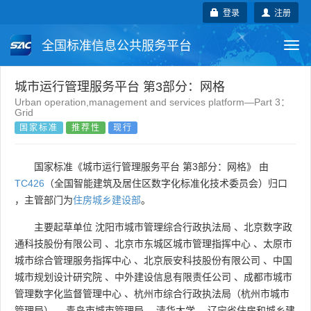
登录
注册
全国标准信息公共服务平台
Togg
navi
国家标准
行业标准
地方标准
城市运行管理服务平台 第3部分：网格
Urban operation,management and services platform—Part 3：
Grid
团体标准
企业标准
国际标准
国家标准
推荐性
现行
国外标准
技术委员会
国家标准《城市运行管理服务平台 第3部分：网格》 由
TC426
（全国智能建筑及居住区数字化标准化技术委员会）归口
，主管部门为
住房城乡建设部
。
主要起草单位
沈阳市城市管理综合行政执法局
、
北京数字政
通科技股份有限公司
、
北京市东城区城市管理指挥中心
、
太原市
城市综合管理服务指挥中心
、
北京辰安科技股份有限公司
、
中国
城市规划设计研究院
、
中外建设信息有限责任公司
、
成都市城市
管理数字化监督管理中心
、
杭州市综合行政执法局（杭州市城市
管理局）
、
青岛市城市管理局
、
清华大学
、
辽宁省住房和城乡建