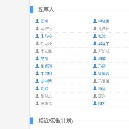
起草人
郑旭
柳晓菁
司桂行
孔佳仪
朱乃榕
张波
刘克冲
郭建宇
李宏民
万旭成
樊翔
胡楠
张翼翔
冯建
牛海明
梁国鼎
龙中南
冯夏维
刘岩
杨坚
张财志
唐兴
陆华伟
陶凯
相近标准(计划)