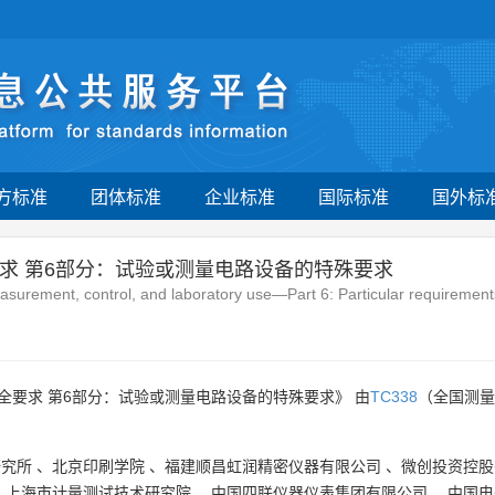
方标准
团体标准
企业标准
国际标准
国外标
求 第6部分：试验或测量电路设备的特殊要求
easurement, control, and laboratory use—Part 6: Particular requiremen
要求 第6部分：试验或测量电路设备的特殊要求》 由
TC338
（全国测量
研究所
、
北京印刷学院
、
福建顺昌虹润精密仪器有限公司
、
微创投资控股
、
上海市计量测试技术研究院
、
中国四联仪器仪表集团有限公司
、
中国电