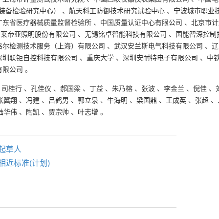
装备检验研究中心）
、
航天科工防御技术研究试验中心
、
宁波城市职业
广东省医疗器械质量监督检验所
、
中国质量认证中心有限公司
、
北京市计
市莱帝亚照明股份有限公司
、
无锡铭卓智能科技有限公司
、
国能智深控制
格尔检测技术服务（上海）有限公司
、
武汉安兰斯电气科技有限公司
、
辽
深圳联钜自控科技有限公司
、
重庆大学
、
深圳安耐特电子有限公司
、
中
有限公司
。
、
司桂行
、
孔佳仪
、
郝国梁
、
丁益
、
朱乃榕
、
张波
、
李金兰
、
倪佳
、
张翼翔
、
冯建
、
吕鹤男
、
郭立泉
、
牛海明
、
梁国鼎
、
王成英
、
张超
、
陆华伟
、
陶凯
、
贾宗帅
、
叶志增
。
起草人
相近标准(计划)