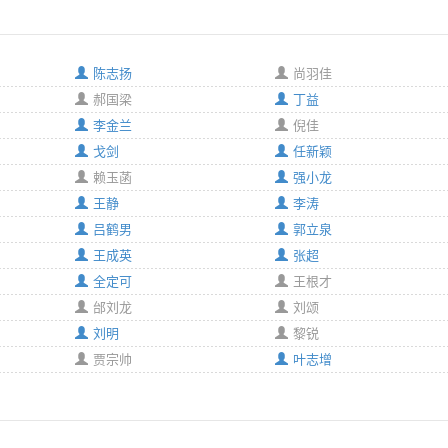
陈志扬
尚羽佳
郝国梁
丁益
李金兰
倪佳
戈剑
任新颖
赖玉菡
强小龙
王静
李涛
吕鹤男
郭立泉
王成英
张超
全定可
王根才
邰刘龙
刘颂
刘明
黎锐
贾宗帅
叶志增