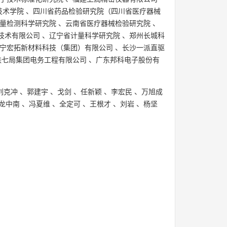
技术学院
、
四川省药品检验研究院（四川省医疗器械
量检测科学研究院
、
云南省医疗器械检验研究院
、
技术有限公司
、
辽宁省计量科学研究院
、
郑州长城科
宁宏拓新材料科技（集团）有限公司
、
长沙一派直驱
铁七局集团电务工程有限公司
、
广东邦科电子股份有
刘克冲
、
郭建宇
、
戈剑
、
任新颖
、
李宏民
、
万旭成
龙中南
、
冯夏维
、
全定可
、
王根才
、
刘岩
、
杨坚