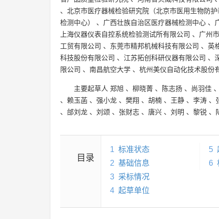
、
北京市医疗器械检验研究院（北京市医用生物防护
检测中心）
、
广西壮族自治区医疗器械检测中心
、
上海仪器仪表自控系统检验测试所有限公司
、
广州
工贸有限公司
、
东莞市精邦机械科技有限公司
、
英
科技股份有限公司
、
江苏拓创科研仪器有限公司
、
限公司
、
南昌航空大学
、
杭州美仪自动化技术股份
主要起草人
郑旭
、
柳晓菁
、
陈志扬
、
尚羽佳
、
赖玉菡
、
强小龙
、
樊翔
、
胡楠
、
王静
、
李涛
、
、
邰刘龙
、
刘颂
、
张财志
、
唐兴
、
刘明
、
黎锐
、
1
标准状态
5
目录
2
基础信息
6
3
采标情况
4
起草单位