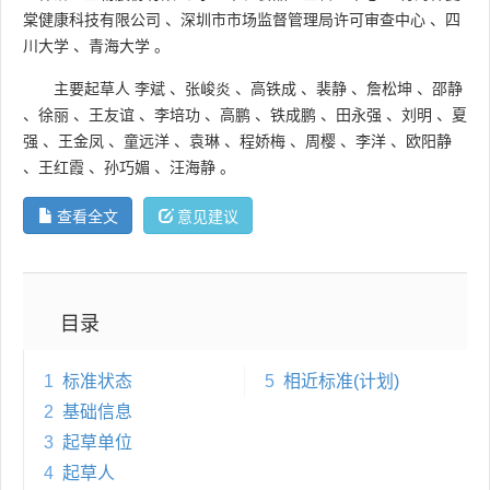
棠健康科技有限公司
、
深圳市市场监督管理局许可审查中心
、
四
川大学
、
青海大学
。
主要起草人
李斌
、
张峻炎
、
高铁成
、
裴静
、
詹松坤
、
邵静
、
徐丽
、
王友谊
、
李培功
、
高鹏
、
铁成鹏
、
田永强
、
刘明
、
夏
强
、
王金凤
、
童远洋
、
袁琳
、
程娇梅
、
周樱
、
李洋
、
欧阳静
、
王红霞
、
孙巧媚
、
汪海静
。
查看全文
意见建议
目录
1
标准状态
5
相近标准(计划)
2
基础信息
3
起草单位
4
起草人