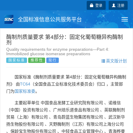
登录
注册
全国标准信息公共服务平台
Togg
navi
国家标准
行业标准
地方标准
酶制剂质量要求 第4部分：固定化葡萄糖异构酶制
剂
Quality requirements for enzyme preparations—Part 4:
团体标准
企业标准
国际标准
Immobilized glucose isomerase preparations
国家标准
推荐性
现行
英文版计划
国外标准
技术委员会
国家标准《酶制剂质量要求 第4部分：固定化葡萄糖异构酶制
剂》 由
TC64
（全国食品工业标准化技术委员会）归口 ，主管部
门为
国家标准委
。
主要起草单位
中国食品发酵工业研究院有限公司
、
诺维信
（中国）投资有限公司
、
广州焙乐道食品有限公司
、
英联酶制剂
贸易（上海）有限公司
、
青岛蔚蓝生物集团有限公司
、
武汉新华
扬生物股份有限公司
、
天野酶制剂（江苏）有限公司上海分公司
、
保龄宝生物股份有限公司
、
中轻食品工业管理中心
、
青海桦曼