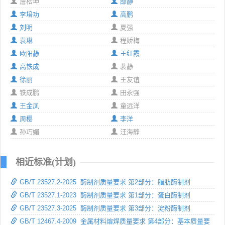
詹松坤
邵静
李培功
高鹏
刘明
夏强
袁琳
程娇梅
欧阳静
王红霞
高铁成
裴静
徐丽
王友谊
铁成鹏
田永强
王金凤
童远洋
周樱
李洋
孙巧媚
汪海静
相近标准(计划)
GB/T 23527.2-2025 酶制剂质量要求 第2部分：脂肪酶制剂
GB/T 23527.1-2023 酶制剂质量要求 第1部分：蛋白酶制剂
GB/T 23527.3-2025 酶制剂质量要求 第3部分：淀粉酶制剂
GB/T 12467.4-2009 金属材料熔焊质量要求 第4部分：基本质量要