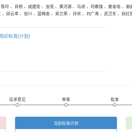
、
陈玲
、
肖杨
、
成建宏
、
张亮
、
黄河源
、
马进
、
司春强
、
娄金培
、
谢
红
、
邱云幸
、
张川
、
蓝梅金
、
吴兰荣
、
孙欢
、
刘广海
、
武卫东
、
赵红
相近标准(计划)
征求意见
审查
批准
当前标准计划