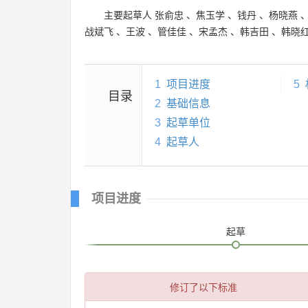
主要起草人
张俞忠
、
焦玉学
、
钱丹
、
杨晓燕
战斌飞
、
王波
、
管佳佳
、
宋孟杰
、
韩吉田
、
韩晓
1
项目进度
5
目录
2
基础信息
3
起草单位
4
起草人
项目进度
起草
修订了以下标准