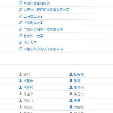
中国标准化研究院
大连冰山菱设速冻设备有限公司
上海理工大学
上海海洋大学
广州冰泉制冷科技有限公司
北京理工大学
浙江大学
中粮工科检测认证有限公司
钱丹
杨晓燕
成建宏
张亮
司春强
娄金培
陈宝军
黄龙杰
战斌飞
王波
韩吉田
韩晓红