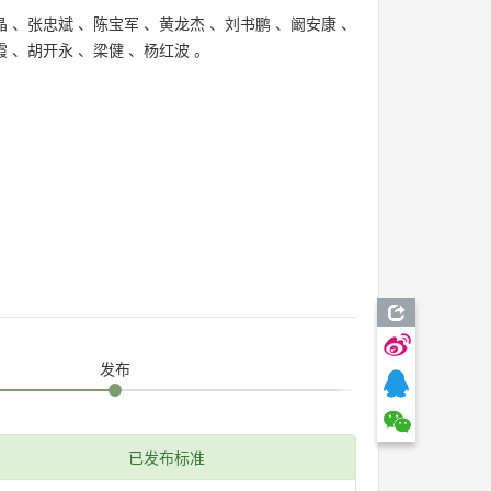
晶
、
张忠斌
、
陈宝军
、
黄龙杰
、
刘书鹏
、
阚安康
、
霞
、
胡开永
、
梁健
、
杨红波
。
发布
已发布标准