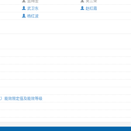
蓝梅金
吴兰荣
武卫东
赵红霞
杨红波
平板式）能效限定值及能效等级