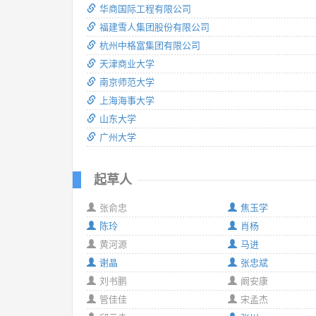
华商国际工程有限公司
福建雪人集团股份有限公司
杭州中格富集团有限公司
天津商业大学
南京师范大学
上海海事大学
山东大学
广州大学
起草人
张俞忠
焦玉学
陈玲
肖杨
黄河源
马进
谢晶
张忠斌
刘书鹏
阚安康
管佳佳
宋孟杰