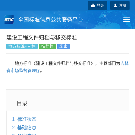
登录
注册
全国标准信息公共服务平台
Togg
navi
国家标准
行业标准
地方标准
建设工程文件归档与移交标准
地方标准-吉林
推荐性
废止
团体标准
企业标准
国际标准
地方标准《建设工程文件归档与移交标准》，主管部门为
吉林
国外标准
技术委员会
省市场监督管理厅
。
目录
1
标准状态
2
基础信息