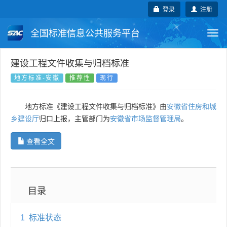
登录
注册
全国标准信息公共服务平台
Togg
navi
国家标准
行业标准
地方标准
建设工程文件收集与归档标准
地方标准-安徽
推荐性
现行
团体标准
企业标准
国际标准
地方标准《建设工程文件收集与归档标准》由
安徽省住房和城
国外标准
技术委员会
乡建设厅
归口上报，主管部门为
安徽省市场监督管理局
。
查看全文
目录
1
标准状态