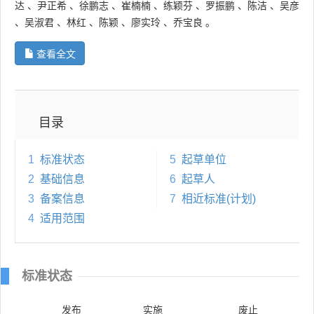
达
、
尹正希
、
徐鹏志
、
崔楠楠
、
练颖芬
、
罗振鹏
、
陈洁
、
吴彦
、
吴淑君
、
林红
、
陈颖
、
廖实玲
、
乔宝良
。
查看全文
目录
1
标准状态
5
起草单位
2
基础信息
6
起草人
3
备案信息
7
相近标准(计划)
4
适用范围
标准状态
发布
实施
废止