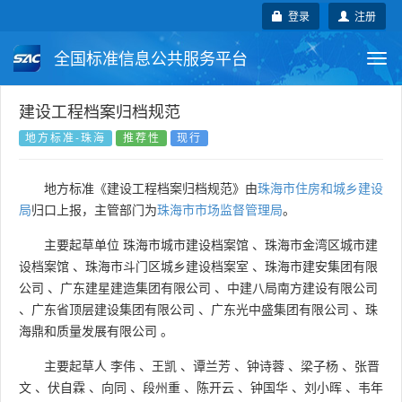
登录
注册
全国标准信息公共服务平台
Togg
navi
国家标准
行业标准
地方标准
建设工程档案归档规范
地方标准-珠海
推荐性
现行
团体标准
企业标准
国际标准
地方标准《建设工程档案归档规范》由
珠海市住房和城乡建设
国外标准
技术委员会
局
归口上报，主管部门为
珠海市市场监督管理局
。
主要起草单位
珠海市城市建设档案馆
、
珠海市金湾区城市建
设档案馆
、
珠海市斗门区城乡建设档案室
、
珠海市建安集团有限
公司
、
广东建星建造集团有限公司
、
中建八局南方建设有限公司
、
广东省顶层建设集团有限公司
、
广东光中盛集团有限公司
、
珠
海鼎和质量发展有限公司
。
主要起草人
李伟
、
王凯
、
谭兰芳
、
钟诗蓉
、
梁子杨
、
张晋
文
、
伏自霖
、
向同
、
段州重
、
陈开云
、
钟国华
、
刘小晖
、
韦年