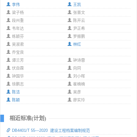
李伟
王凯
梁子杨
张晋文
段州重
陈开云
韦年达
尹正希
练颖芬
罗振鹏
吴淑君
林红
乔宝良
谭兰芳
钟诗蓉
伏自霖
向同
钟国华
刘小晖
徐鹏志
崔楠楠
陈洁
吴彦
陈颖
廖实玲
相近标准(计划)
DB4401/T 55—2020 建设工程档案编制规范