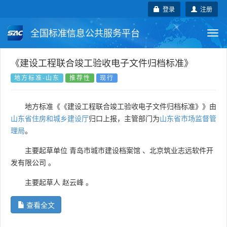
登录
注册
全国标准信息公共服务平台
Togg
navi
国家标准
行业标准
地方标准
《建设工程联合竣工验收电子文件归档标准》
地方标准-山东
推荐性
现行
团体标准
企业标准
国际标准
地方标准《《建设工程联合竣工验收电子文件归档标准》》由
国外标准
技术委员会
山东省住房和城乡建设厅
归口上报，主管部门为
山东省市场监督管
理局
。
主要起草单位
青岛市城市建设档案馆
、
北京筑业志远软件开
发有限公司
。
主要起草人
赵云峰
。
查看全文