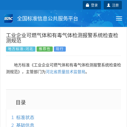
登录
注册
全国标准信息公共服务平台
Togg
navi
国家标准
行业标准
地方标准
工业企业可燃气体和有毒气体检测报警系统检查检
测规范
团体标准
企业标准
国际标准
地方标准-河北
推荐性
现行
国外标准
技术委员会
地方标准《工业企业可燃气体和有毒气体检测报警系统检查检
测规范》，主管部门为
河北省质量技术监督局
。
目录
1
标准状态
2
基础信息