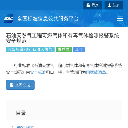
登录
注册
全国标准信息公共服务平台
Togg
navi
国家标准
行业标准
地方标准
石油天然气工程可燃气体和有毒气体检测报警系统
安全规范
团体标准
企业标准
国际标准
行业标准-SY 石油天然气
推荐性
现行
国外标准
技术委员会
行业标准《石油天然气工程可燃气体和有毒气体检测报警系统
安全规范》由
安全标准
归口上报，主管部门为
国家能源局
。
查看全文
目录