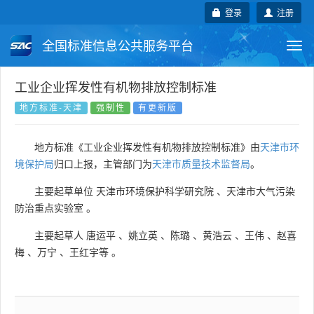
登录
注册
全国标准信息公共服务平台
Togg
navi
国家标准
行业标准
地方标准
工业企业挥发性有机物排放控制标准
地方标准-天津
强制性
有更新版
团体标准
企业标准
国际标准
地方标准《工业企业挥发性有机物排放控制标准》由
天津市环
国外标准
技术委员会
境保护局
归口上报，主管部门为
天津市质量技术监督局
。
主要起草单位
天津市环境保护科学研究院
、
天津市大气污染
防治重点实验室
。
主要起草人
唐运平
、
姚立英
、
陈璐
、
黄浩云
、
王伟
、
赵喜
梅
、
万宁
、
王红宇等
。