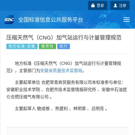
登录
注册
全国标准信息公共服务平台
Togg
navi
国家标准
行业标准
地方标准
压缩天然气（CNG）加气站运行与计量管理规范
地方标准-安徽
推荐性
现行
团体标准
企业标准
国际标准
地方标准《压缩天然气（CNG）加气站运行与计量管理规
国外标准
技术委员会
范》，主管部门为
安徽省质量技术监督局
。
主要起草单位
合肥常青商贸服务有限公司本标准参与单位：
安徽职业技术学院
、
合肥市技术监督情报研究所
、
安徽中石油昆
仑合燃压缩气有限公司
。
主要起草人
鲍成根
、
熊建利
、
林明章
、
吕明亮
。