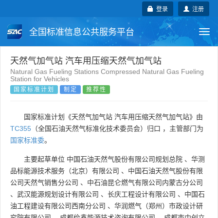
登录
注册
全国标准信息公共服务平台
Togg
navi
国家标准
行业标准
地方标准
天然气加气站 汽车用压缩天然气加气站
Natural Gas Fueling Stations Compressed Natural Gas Fueling
Station for Vehicles
团体标准
企业标准
国际标准
国家标准计划
制定
推荐性
国外标准
技术委员会
国家标准计划《天然气加气站 汽车用压缩天然气加气站》由
TC355
（全国石油天然气标准化技术委员会）归口 ，主管部门为
国家标准委
。
主要起草单位
中国石油天然气股份有限公司规划总院
、
华测
品标能源技术服务（北京）有限公司
、
中国石油天然气股份有限
公司天然气销售分公司
、
中石油昆仑燃气有限公司内蒙古分公司
、
武汉能源规划设计有限公司
、
长庆工程设计有限公司
、
中国石
油工程建设有限公司西南分公司
、
华润燃气（郑州）市政设计研
究院有限公司
、
成都俭鑫能源技术咨询有限公司
、
成都市中创立