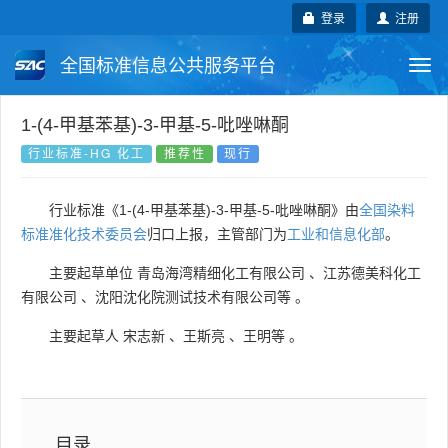
登录
注册
全国标准信息公共服务平台
Togg
navi
国家标准
行业标准
地方标准
1-(4-甲基苯基)-3-甲基-5-吡唑啉酮
行业标准-HG 化工
推荐性
现行
团体标准
企业标准
国际标准
行业标准《1-(4-甲基苯基)-3-甲基-5-吡唑啉酮》由
全国染料
国外标准
技术委员会
标准准化技术委员会
归口上报，主管部门为
工业和信息化部
。
主要起草单位
青岛海湾精细化工有限公司
、
江苏德美科化工
有限公司
、
沈阳沈化院测试技术有限公司等
。
主要起草人
宋志新
、
王斯亮
、
王明等
。
目录