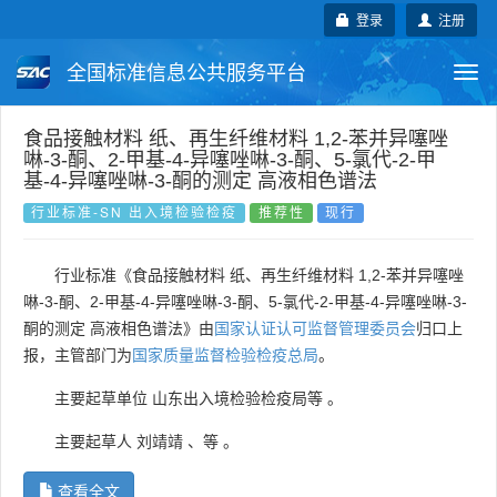
登录
注册
全国标准信息公共服务平台
Togg
navi
国家标准
行业标准
地方标准
食品接触材料 纸、再生纤维材料 1,2-苯并异噻唑
啉-3-酮、2-甲基-4-异噻唑啉-3-酮、5-氯代-2-甲
基-4-异噻唑啉-3-酮的测定 高液相色谱法
团体标准
企业标准
国际标准
行业标准-SN 出入境检验检疫
推荐性
现行
国外标准
技术委员会
行业标准《食品接触材料 纸、再生纤维材料 1,2-苯并异噻唑
啉-3-酮、2-甲基-4-异噻唑啉-3-酮、5-氯代-2-甲基-4-异噻唑啉-3-
酮的测定 高液相色谱法》由
国家认证认可监督管理委员会
归口上
报，主管部门为
国家质量监督检验检疫总局
。
主要起草单位
山东出入境检验检疫局等
。
主要起草人
刘靖靖
、
等
。
查看全文