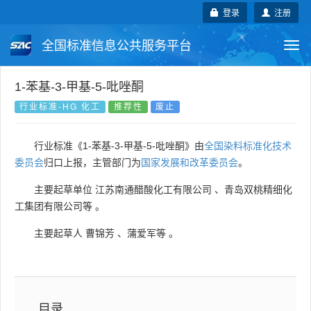
登录
注册
全国标准信息公共服务平台
Togg
navi
国家标准
行业标准
地方标准
1-苯基-3-甲基-5-吡唑酮
行业标准-HG 化工
推荐性
废止
团体标准
企业标准
国际标准
行业标准《1-苯基-3-甲基-5-吡唑酮》由
全国染料标准化技术
国外标准
技术委员会
委员会
归口上报，主管部门为
国家发展和改革委员会
。
主要起草单位
江苏南通醋酸化工有限公司
、
青岛双桃精细化
工集团有限公司等
。
主要起草人
曹锦芳
、
蒲爱军等
。
目录