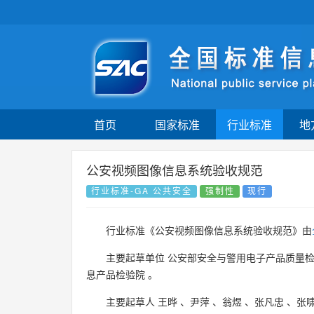
首页
国家标准
行业标准
地
公安视频图像信息系统验收规范
行业标准-GA 公共安全
强制性
现行
行业标准《公安视频图像信息系统验收规范》由
主要起草单位
公安部安全与警用电子产品质量
息产品检验院
。
主要起草人
王晔
、
尹萍
、
翁煜
、
张凡忠
、
张