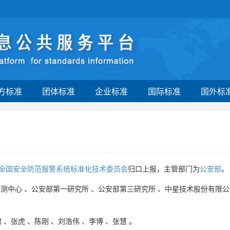
方标准
团体标准
企业标准
国际标准
国外标
全国安全防范报警系统标准化技术委员会
归口上报，主管部门为
公安部
。
检测中心
、
公安部第一研究所
、
公安部第三研究所
、
中星技术股份有限公
啸
、
张虎
、
陈刚
、
刘浩伟
、
李博
、
张慧
。