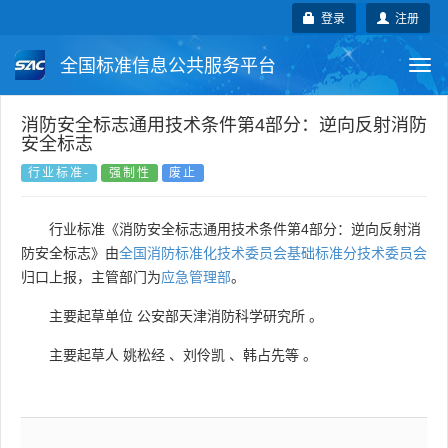
登录
注册
全国标准信息公共服务平台
Togg
navi
国家标准
行业标准
地方标准
消防安全标志通用技术条件第4部分：逆向反射消防
安全标志
团体标准
企业标准
国际标准
行业标准-
强制性
废止
国外标准
技术委员会
行业标准《消防安全标志通用技术条件第4部分：逆向反射消
防安全标志》由
全国消防标准化技术委员会基础标准分技术委员会
归口上报，主管部门为
应急管理部
。
主要起草单位
公安部天津消防科学研究所
。
主要起草人
姚松经
、
刘伶凯
、
韩占先等
。