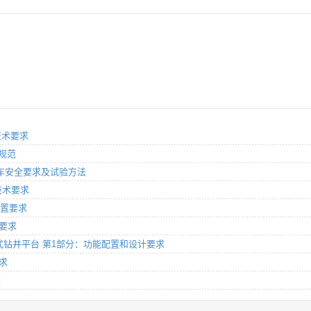
技术要求
术规范
冷藏车安全要求及试验方法
理技术要求
配置要求
本要求
油自升式钻井平台 第1部分：功能配置和设计要求
要求
求