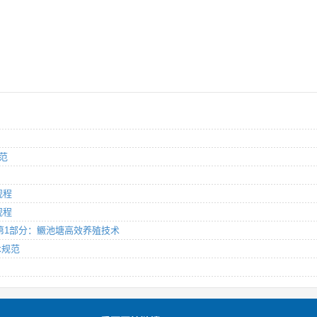
规范
规程
规程
规范 第1部分：鳜池塘高效养殖技术
术规范