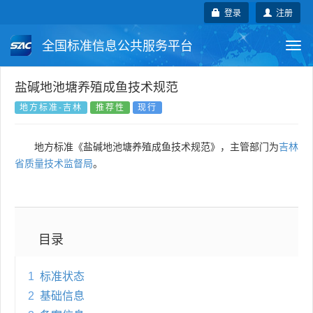
登录
注册
全国标准信息公共服务平台
Togg
navi
国家标准
行业标准
地方标准
盐碱地池塘养殖成鱼技术规范
地方标准-吉林
推荐性
现行
团体标准
企业标准
国际标准
地方标准《盐碱地池塘养殖成鱼技术规范》，主管部门为
吉林
国外标准
技术委员会
省质量技术监督局
。
目录
1
标准状态
2
基础信息