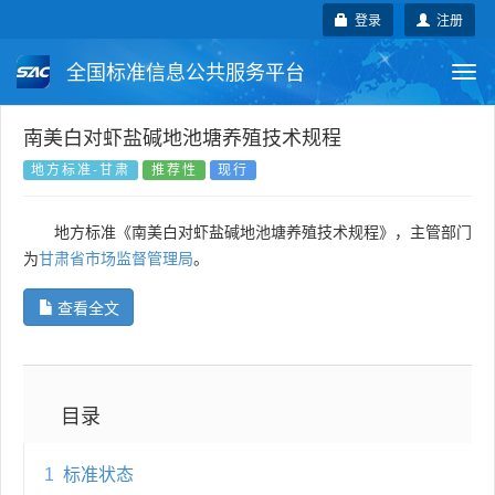
登录
注册
全国标准信息公共服务平台
Togg
navi
国家标准
行业标准
地方标准
南美白对虾盐碱地池塘养殖技术规程
地方标准-甘肃
推荐性
现行
团体标准
企业标准
国际标准
地方标准《南美白对虾盐碱地池塘养殖技术规程》，主管部门
国外标准
技术委员会
为
甘肃省市场监督管理局
。
查看全文
目录
1
标准状态