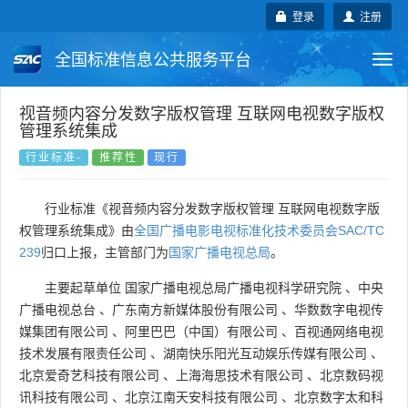
登录
注册
全国标准信息公共服务平台
Togg
navi
国家标准
行业标准
地方标准
视音频内容分发数字版权管理 互联网电视数字版权
管理系统集成
团体标准
企业标准
国际标准
行业标准-
推荐性
现行
国外标准
技术委员会
行业标准《视音频内容分发数字版权管理 互联网电视数字版
权管理系统集成》由
全国广播电影电视标准化技术委员会SAC/TC
239
归口上报，主管部门为
国家广播电视总局
。
主要起草单位
国家广播电视总局广播电视科学研究院
、
中央
广播电视总台
、
广东南方新媒体股份有限公司
、
华数数字电视传
媒集团有限公司
、
阿里巴巴（中国）有限公司
、
百视通网络电视
技术发展有限责任公司
、
湖南快乐阳光互动娱乐传媒有限公司
、
北京爱奇艺科技有限公司
、
上海海思技术有限公司
、
北京数码视
讯科技有限公司
、
北京江南天安科技有限公司
、
北京数字太和科