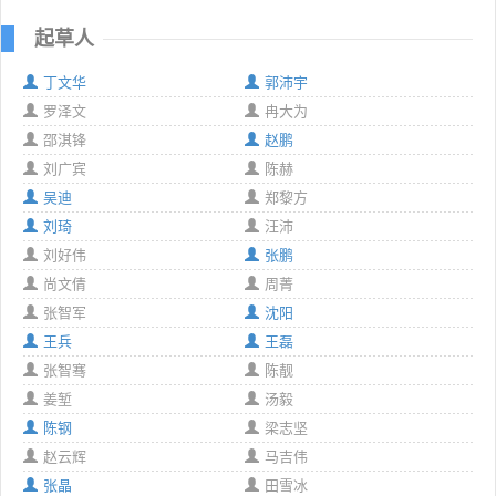
起草人
丁文华
郭沛宇
罗泽文
冉大为
邵淇锋
赵鹏
刘广宾
陈赫
吴迪
郑黎方
刘琦
汪沛
刘好伟
张鹏
尚文倩
周菁
张智军
沈阳
王兵
王磊
张智骞
陈靓
姜堑
汤毅
陈钢
梁志坚
赵云辉
马吉伟
张晶
田雪冰