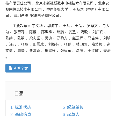
技有限责任公司
、
北京永新视博数字电视技术有限公司
、
北京安
视网信息技术有限公司
、
中国传媒大学
、
英特尔（中国）有限公
司
、
深圳创维-RGB电子有限公司
。
主要起草人
丁文华
、
郭沛宇
、
王兵
、
王磊
、
罗泽文
、
冉大
为
、
张智骞
、
陈靓
、
邵淇锋
、
赵鹏
、
姜堑
、
汤毅
、
刘广宾
、
陈赫
、
陈钢
、
梁志坚
、
吴迪
、
郑黎方
、
赵云辉
、
马吉伟
、
刘琦
、
汪沛
、
张晶
、
田雪冰
、
刘好伟
、
张鹏
、
林卫国
、
隋爱娜
、
尚
文倩
、
周菁
、
曹建香
、
梅雪莲
、
张智军
、
沈阳
、
王佳敏
、
姜涛
。
查看全文
目录
1
标准状态
5
起草单位
2
基础信息
6
起草人