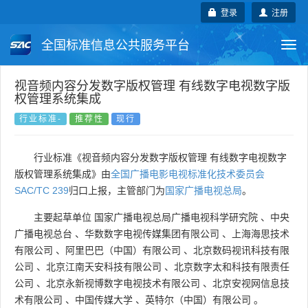
登录
注册
全国标准信息公共服务平台
Togg
navi
国家标准
行业标准
地方标准
视音频内容分发数字版权管理 有线数字电视数字版
权管理系统集成
团体标准
企业标准
国际标准
行业标准-
推荐性
现行
国外标准
技术委员会
行业标准《视音频内容分发数字版权管理 有线数字电视数字
版权管理系统集成》由
全国广播电影电视标准化技术委员会
SAC/TC 239
归口上报，主管部门为
国家广播电视总局
。
主要起草单位
国家广播电视总局广播电视科学研究院
、
中央
广播电视总台
、
华数数字电视传媒集团有限公司
、
上海海思技术
有限公司
、
阿里巴巴（中国）有限公司
、
北京数码视讯科技有限
公司
、
北京江南天安科技有限公司
、
北京数字太和科技有限责任
公司
、
北京永新视博数字电视技术有限公司
、
北京安视网信息技
术有限公司
、
中国传媒大学
、
英特尔（中国）有限公司
。