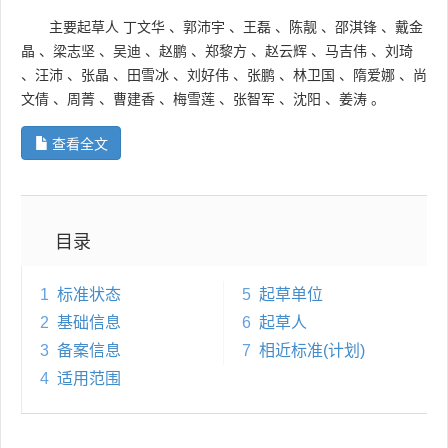
主要起草人
丁文华
、
郭沛宇
、
王磊
、
陈靓
、
邵淇锋
、
戴金
晶
、
梁志坚
、
吴迪
、
赵鹏
、
郑黎方
、
赵云辉
、
马吉伟
、
刘琦
、
汪沛
、
张晶
、
田雪冰
、
刘好伟
、
张鹏
、
林卫国
、
隋爱娜
、
尚
文倩
、
周菁
、
曹建香
、
梅雪莲
、
张智军
、
沈阳
、
姜涛
。
查看全文
目录
1
标准状态
5
起草单位
2
基础信息
6
起草人
3
备案信息
7
相近标准(计划)
4
适用范围