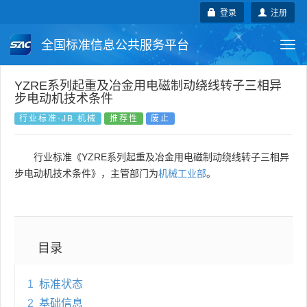
登录
注册
全国标准信息公共服务平台
Togg
navi
国家标准
行业标准
地方标准
YZRE系列起重及冶金用电磁制动绕线转子三相异
步电动机技术条件
团体标准
企业标准
国际标准
行业标准-JB 机械
推荐性
废止
国外标准
技术委员会
行业标准《YZRE系列起重及冶金用电磁制动绕线转子三相异
步电动机技术条件》，主管部门为
机械工业部
。
目录
1
标准状态
2
基础信息