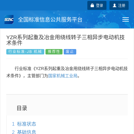
登录
注册
全国标准信息公共服务平台
Togg
navi
国家标准
行业标准
地方标准
YZR系列起重及冶金用绕线转子三相异步电动机技
术条件
团体标准
企业标准
国际标准
行业标准-JB 机械
推荐性
废止
国外标准
技术委员会
行业标准《YZR系列起重及冶金用绕线转子三相异步电动机技
术条件》，主管部门为
国家机械工业局
。
目录
1
标准状态
2
基础信息