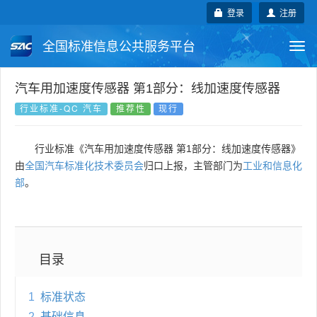
登录
注册
全国标准信息公共服务平台
Togg
navi
国家标准
行业标准
地方标准
汽车用加速度传感器 第1部分：线加速度传感器
行业标准-QC 汽车
推荐性
现行
团体标准
企业标准
国际标准
行业标准《汽车用加速度传感器 第1部分：线加速度传感器》
国外标准
技术委员会
由
全国汽车标准化技术委员会
归口上报，主管部门为
工业和信息化
部
。
目录
1
标准状态
2
基础信息