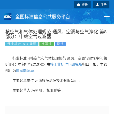
登录
注册
全国标准信息公共服务平台
Togg
navi
国家标准
行业标准
地方标准
核空气和气体处理规范 通风、空调与空气净化 第8
部分：中效空气过滤器
团体标准
企业标准
国际标准
行业标准-NB 能源
推荐性
现行
国外标准
技术委员会
行业标准《核空气和气体处理规范 通风、空调与空气净化 第
8部分：中效空气过滤器》由
核工业标准化研究所
归口上报，主管
部门为
国家能源局
。
主要起草单位
河南核净洁净技术有限公司
。
主要起草人
冯朝阳
、
杨亚鹏等
。