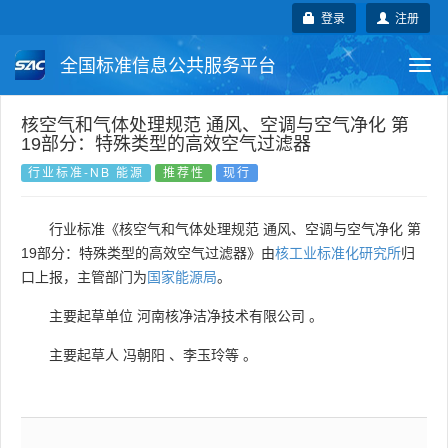
登录
注册
全国标准信息公共服务平台
Togg
navi
国家标准
行业标准
地方标准
核空气和气体处理规范 通风、空调与空气净化 第
19部分：特殊类型的高效空气过滤器
团体标准
企业标准
国际标准
行业标准-NB 能源
推荐性
现行
国外标准
技术委员会
行业标准《核空气和气体处理规范 通风、空调与空气净化 第
19部分：特殊类型的高效空气过滤器》由
核工业标准化研究所
归
口上报，主管部门为
国家能源局
。
主要起草单位
河南核净洁净技术有限公司
。
主要起草人
冯朝阳
、
李玉玲等
。