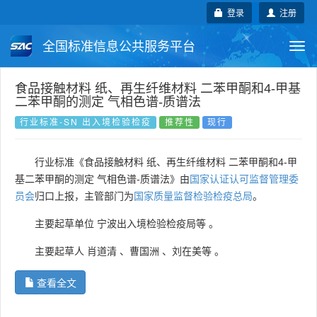
登录
注册
全国标准信息公共服务平台
Togg
navi
国家标准
行业标准
地方标准
食品接触材料 纸、再生纤维材料 二苯甲酮和4-甲基
二苯甲酮的测定 气相色谱-质谱法
团体标准
企业标准
国际标准
行业标准-SN 出入境检验检疫
推荐性
现行
国外标准
技术委员会
行业标准《食品接触材料 纸、再生纤维材料 二苯甲酮和4-甲
基二苯甲酮的测定 气相色谱-质谱法》由
国家认证认可监督管理委
员会
归口上报，主管部门为
国家质量监督检验检疫总局
。
主要起草单位
宁波出入境检验检疫局等
。
主要起草人
肖道清
、
曹国洲
、
刘在美等
。
查看全文