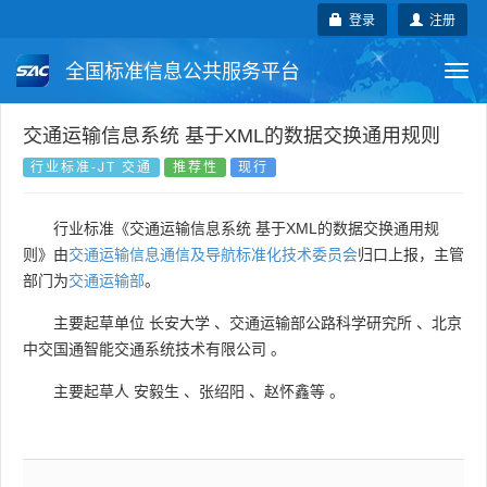
登录
注册
全国标准信息公共服务平台
Togg
navi
国家标准
行业标准
地方标准
交通运输信息系统 基于XML的数据交换通用规则
行业标准-JT 交通
推荐性
现行
团体标准
企业标准
国际标准
行业标准《交通运输信息系统 基于XML的数据交换通用规
国外标准
技术委员会
则》由
交通运输信息通信及导航标准化技术委员会
归口上报，主管
部门为
交通运输部
。
主要起草单位
长安大学
、
交通运输部公路科学研究所
、
北京
中交国通智能交通系统技术有限公司
。
主要起草人
安毅生
、
张绍阳
、
赵怀鑫等
。