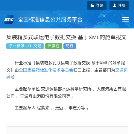
登录
注册
全国标准信息公共服务平台
Togg
navi
国家标准
行业标准
地方标准
集装箱多式联运电子数据交换 基于XML的舱单报文
行业标准-JT 交通
推荐性
现行
团体标准
企业标准
国际标准
行业标准《集装箱多式联运电子数据交换 基于XML的舱单报
国外标准
技术委员会
文》由
全国集装箱标准化技术委员会
归口上报，主管部门为
交通运
输部
。
主要起草单位
交通运输部水运科学研究所
、
大连港集团有限
公司
、
宁波舟山港股份有限公司等
。
主要起草人
程紫来
、
张迈
、
李志芳等
。