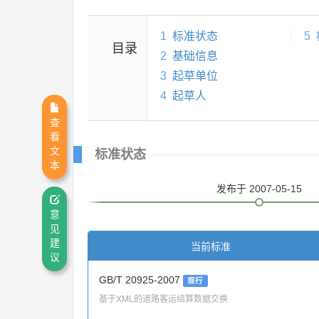
1
标准状态
5
目录
2
基础信息
3
起草单位
4
起草人
查
看
文
标准状态
本
发布
于 2007-05-15
意
见
建
当前标准
议
GB/T 20925-2007
现行
基于XML的道路客运结算数据交换