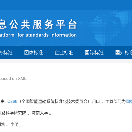
方标准
团体标准
企业标准
国际标准
国外标
t based on XML
 由
TC268
（全国智能运输系统标准化技术委员会）归口 ，主管部门为
国
公路科学研究院
、
济南大学
。
刘凯
、
李明
。