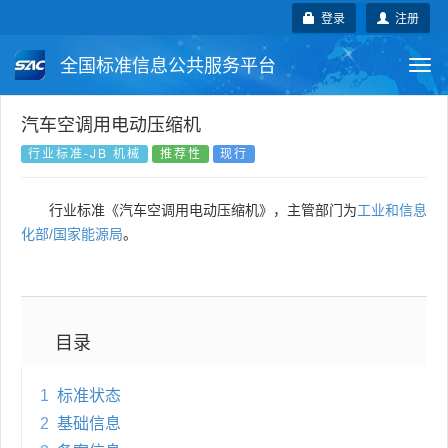
登录
注册
全国标准信息公共服务平台
Togg
navi
国家标准
行业标准
地方标准
汽车空调用电动压缩机
行业标准-JB 机械
推荐性
现行
团体标准
企业标准
国际标准
行业标准《汽车空调用电动压缩机》，主管部门为
工业和信息
国外标准
技术委员会
化部/国家能源局
。
目录
1
标准状态
2
基础信息