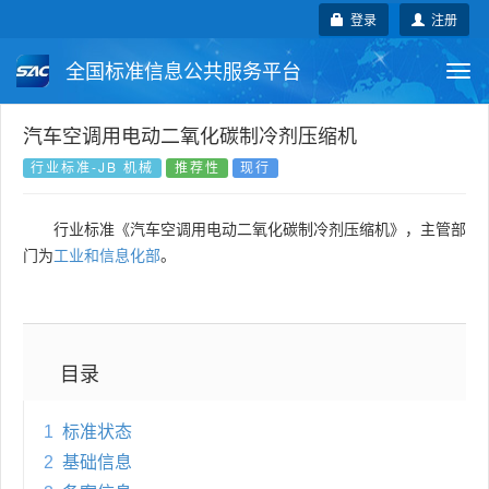
登录
注册
全国标准信息公共服务平台
Togg
navi
国家标准
行业标准
地方标准
汽车空调用电动二氧化碳制冷剂压缩机
行业标准-JB 机械
推荐性
现行
团体标准
企业标准
国际标准
行业标准《汽车空调用电动二氧化碳制冷剂压缩机》，主管部
国外标准
技术委员会
门为
工业和信息化部
。
目录
1
标准状态
2
基础信息