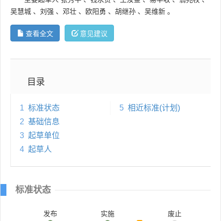
吴慧城
、
刘强
、
邓壮
、
欧阳勇
、
胡继孙
、
吴维新
。
查看全文
意见建议
目录
1
标准状态
5
相近标准(计划)
2
基础信息
3
起草单位
4
起草人
标准状态
发布
实施
废止