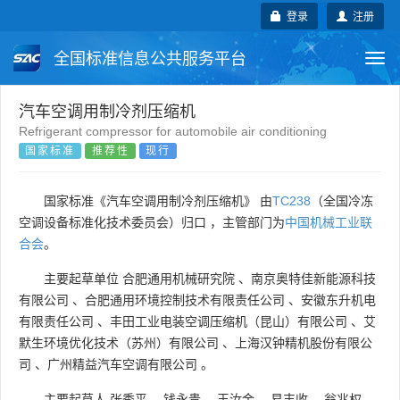
登录
注册
全国标准信息公共服务平台
Togg
navi
国家标准
行业标准
地方标准
汽车空调用制冷剂压缩机
Refrigerant compressor for automobile air conditioning
国家标准
推荐性
现行
团体标准
企业标准
国际标准
国外标准
技术委员会
国家标准《汽车空调用制冷剂压缩机》 由
TC238
（全国冷冻
空调设备标准化技术委员会）归口 ，主管部门为
中国机械工业联
合会
。
主要起草单位
合肥通用机械研究院
、
南京奥特佳新能源科技
有限公司
、
合肥通用环境控制技术有限责任公司
、
安徽东升机电
有限责任公司
、
丰田工业电装空调压缩机（昆山）有限公司
、
艾
默生环境优化技术（苏州）有限公司
、
上海汉钟精机股份有限公
司
、
广州精益汽车空调有限公司
。
主要起草人
张秀平
、
钱永贵
、
王汝金
、
易丰收
、
翁兆权
、